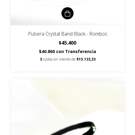
Pulsera Crystal Band Black - Rombos
$45.400
$40.860
con
Transferencia
3
cuotas sin interés de
$15.133,33