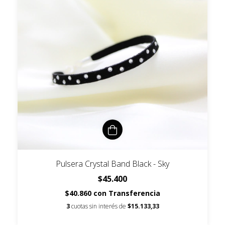
Pulsera Crystal Band Black - Sky
$45.400
$40.860
con
Transferencia
3
cuotas sin interés de
$15.133,33