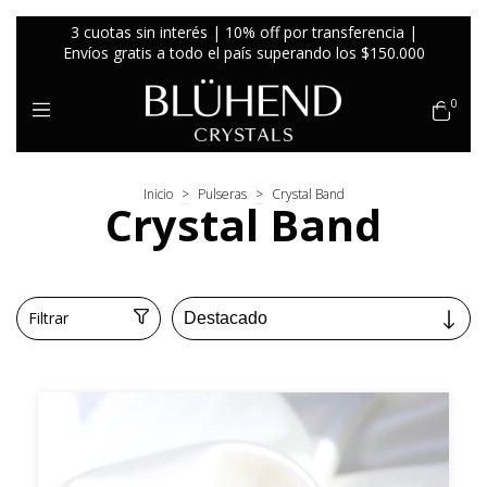
3 cuotas sin interés | 10% off por transferencia |
Envíos gratis a todo el país superando los $150.000
0
Inicio
>
Pulseras
>
Crystal Band
Crystal Band
Filtrar