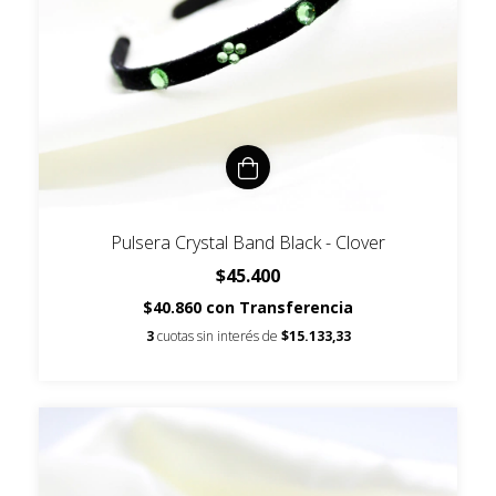
Pulsera Crystal Band Black - Clover
$45.400
$40.860
con
Transferencia
3
cuotas sin interés de
$15.133,33