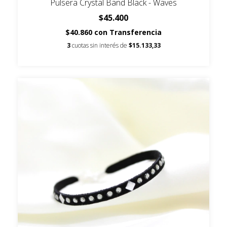
Pulsera Crystal Band Black - Waves
$45.400
$40.860
con
Transferencia
3
cuotas sin interés de
$15.133,33