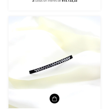
3
cuotas sin interés de
$15.133,33