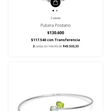
2 colores
Pulsera Positano
$130.600
$117.540
con
Transferencia
3
cuotas sin interés de
$43.533,33