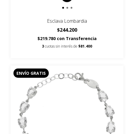
Esclava Lombardia
$244.200
$219.780
con
Transferencia
3
cuotas sin interés de
$81.400
ENVÍO GRATIS