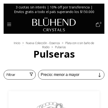
3 cuotas sin interés | 10% off por transferencia |
Envíos gratis a todo el país superando los $150.000
0
Inicio
>
Nueva Colección - Essenza
>
Plata con o sin baño de
Rodio
>
Pulseras
Pulseras
Filtrar