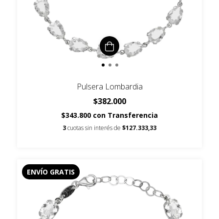
Pulsera Lombardia
$382.000
$343.800
con
Transferencia
3
cuotas sin interés de
$127.333,33
ENVÍO GRATIS