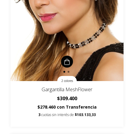
2 colores
Gargantilla MeshFlower
$309.400
$278.460
con
Transferencia
3
cuotas sin interés de
$103.133,33