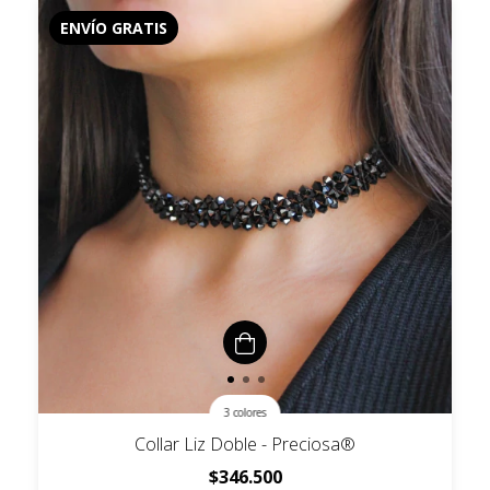
ENVÍO GRATIS
3 colores
Collar Liz Doble - Preciosa®
$346.500