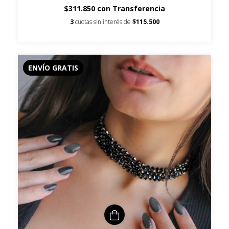
$311.850
con
Transferencia
3
cuotas sin interés de
$115.500
ENVÍO GRATIS