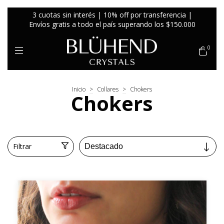
3 cuotas sin interés | 10% off por transferencia |
Envíos gratis a todo el país superando los $150.000
0
Inicio
>
Collares
>
Chokers
Chokers
Filtrar