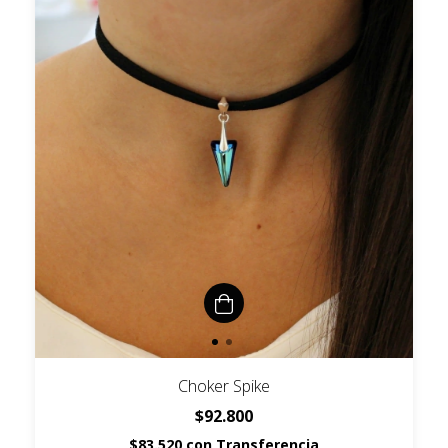
Choker Spike
$92.800
$83.520
con
Transferencia