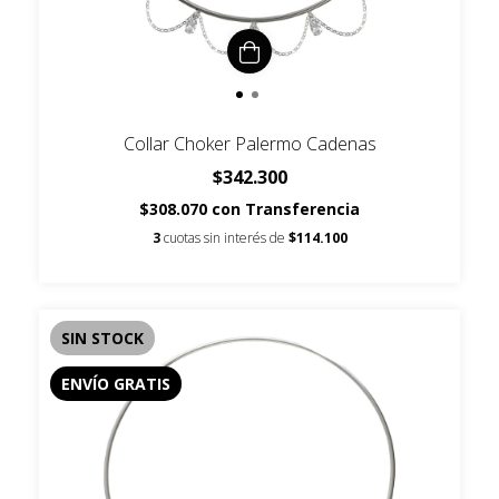
Collar Choker Palermo Cadenas
$342.300
$308.070
con
Transferencia
3
cuotas sin interés de
$114.100
SIN STOCK
ENVÍO GRATIS