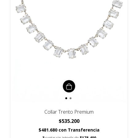
Collar Trento Premium
$535.200
$481.680
con
Transferencia
3
cuotas sin interés de
$178.400