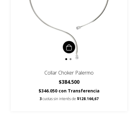
Collar Choker Palermo
$384.500
$346.050
con
Transferencia
3
cuotas sin interés de
$128.166,67