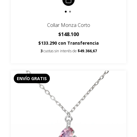
Collar Monza Corto
$148.100
$133.290
con
Transferencia
3
cuotas sin interés de
$49.366,67
ENVÍO GRATIS