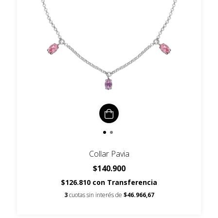
Collar Pavia
$140.900
$126.810
con
Transferencia
3
cuotas sin interés de
$46.966,67