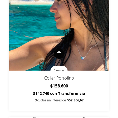
3 colores
Collar Portofino
$158.600
$142.740
con
Transferencia
3
cuotas sin interés de
$52.866,67