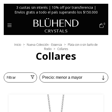
3 cuotas sin interés | 10% off por transferencia |
Envíos gratis a todo el país superando los $150.000
0
Inicio
>
Nueva Colección - Essenza
>
Plata con o sin baño de
Rodio
>
Collares
Collares
Filtrar