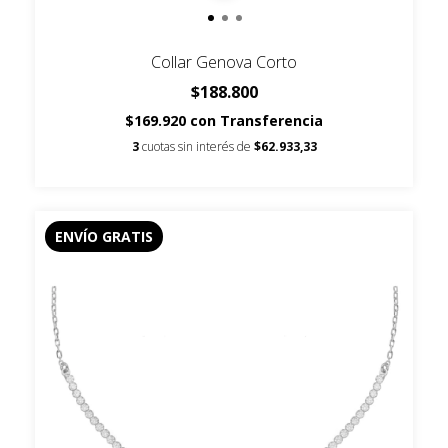
Collar Genova Corto
$188.800
$169.920
con
Transferencia
3
cuotas sin interés de
$62.933,33
ENVÍO GRATIS