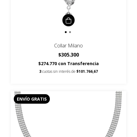
Collar Milano
$305.300
$274.770
con
Transferencia
3
cuotas sin interés de
$101.766,67
ENVÍO GRATIS