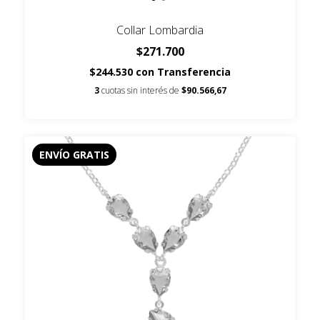
Collar Lombardia
$271.700
$244.530
con
Transferencia
3
cuotas sin interés de
$90.566,67
ENVÍO GRATIS