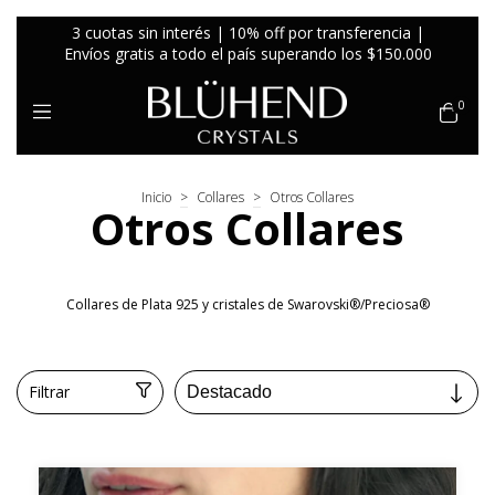
3 cuotas sin interés | 10% off por transferencia |
Envíos gratis a todo el país superando los $150.000
0
Inicio
>
Collares
>
Otros Collares
Otros Collares
Collares de Plata 925 y cristales de Swarovski®/Preciosa®
Filtrar